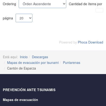
Ordering
Cantidad de ítems por
página
Powered by
Phoca Download
Está aquí:
Inicio
Descargas
Mapas de evacuación por tsunami
Puntarenas
Cantón de Esparza
PREVENCIÓN ANTE TSUNAMIS
Mapas de evacuación