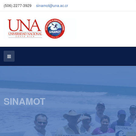
(506) 2277-3929
sinamot@una.ac.cr
SINAMOT
Es el resultado de la fusión del Programa RONMAC
que tenía más de 30 años de existir en la UNA y la